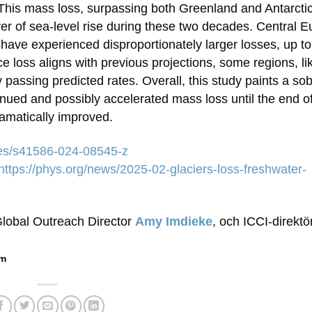
. This mass loss, surpassing both Greenland and Antarctic
ver of sea-level rise during these two decades. Central 
 have experienced disproportionately larger losses, up t
ice loss aligns with previous projections, some regions, li
assing predicted rates. Overall, this study paints a so
tinued and possibly accelerated mass loss until the end of
ramatically improved.
les/s41586-024-08545-z
https://phys.org/news/2025-02-glaciers-loss-freshwater-
Global Outreach Director
Amy Imdieke
, och ICCI-direkt
 m