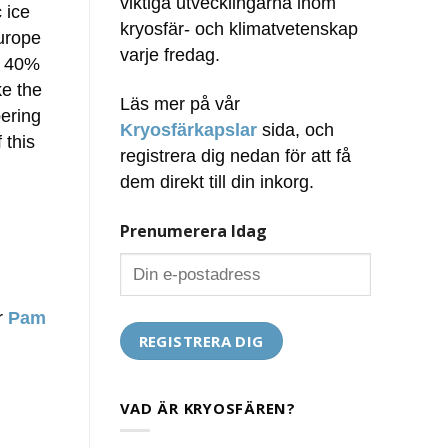
viktiga utvecklingarna inom
 ice
kryosfär- och klimatvetenskap
Europe
varje fredag.
o 40%
ke the
Läs mer på vår
bering
Kryosfärkapslar
sida, och
 this
registrera dig nedan för att få
dem direkt till din inkorg.
Prenumerera Idag
ör
Pam
VAD ÄR KRYOSFÄREN?