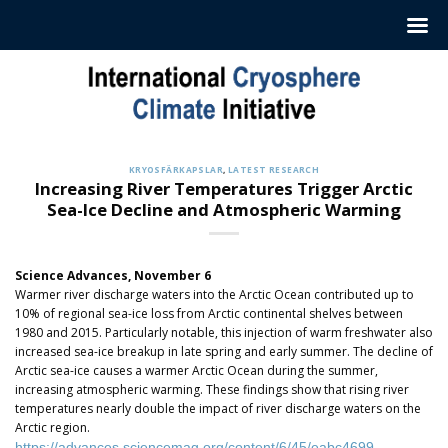
Hoppa
till
innehåll
KRYOSFÄRKAPSLAR
,
LATEST RESEARCH
Increasing River Temperatures Trigger Arctic
Sea-Ice Decline and Atmospheric Warming
Science Advances, November 6
Warmer river discharge waters into the Arctic Ocean contributed up to
10% of regional sea-ice loss from Arctic continental shelves between
1980 and 2015. Particularly notable, this injection of warm freshwater also
increased sea-ice breakup in late spring and early summer. The decline of
Arctic sea-ice causes a warmer Arctic Ocean during the summer,
increasing atmospheric warming. These findings show that rising river
temperatures nearly double the impact of river discharge waters on the
Arctic region.
https://advances.sciencemag.org/content/6/45/eabc4699