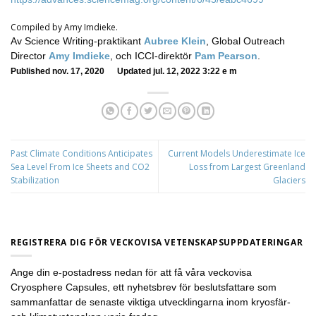
Compiled by Amy Imdieke.
Av Science Writing-praktikant
Aubree Klein
, Global Outreach
Director
Amy Imdieke
, och ICCI-direktör
Pam Pearson
.
Published nov. 17, 2020 Updated jul. 12, 2022 3:22 e m
Past Climate Conditions Anticipates
Current Models Underestimate Ice
Sea Level From Ice Sheets and CO2
Loss from Largest Greenland
Stabilization
Glaciers
REGISTRERA DIG FÖR VECKOVISA VETENSKAPSUPPDATERINGAR
Ange din e-postadress nedan för att få våra veckovisa
Cryosphere Capsules, ett nyhetsbrev för beslutsfattare som
sammanfattar de senaste viktiga utvecklingarna inom kryosfär-