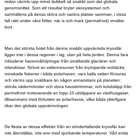
redan värmts upp minst dubbelt så snabbt som det globala
genomsnittet. Som ett resultat bryter ekosystemen och
samhällena på dessa sköra och vackra platser samman, i vissa
fall rakt under våra fötter, när is och mark (permafrost) smälter
bort.
Men det största hotet från denna snabbt uppvärmda kryosfär
ligger inte i dessa regioner i sig, utan på hela jorden. Denna fara
inkluderar havsnivåhöjningar från smältande glaciärer och
inlandsisar; förlust av vattenresurser från krympande snötäcke;
minskade fiskerier i båda polarhaven, vars kalla vatten försuras
och värms upp snabbare än någon annanstans på planeten;
störda vädermönster och stora havsströmmar; och kolutsläpp från
permafrost motsvarande en topp-10 utsläppare av växthusgaser,
tillsammans med förlusten av polarhavsis, vilka båda ytterligare
ökar den globala uppvärmningen.
De flesta av dessa effekter från en sönderfallande kryosfär kan
inte återställas, inte ens med sjunkande temperaturer. Vårt enda