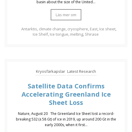
basin about the size of the United...
Läs mer om
Antarktis
,
climate change
,
cryosphere
,
East
,
Ice sheet
,
Ice Shelf
,
Ice tongue
,
melting
,
Shirase
Kryosfärkapslar
Latest Research
Satellite Data Confirms
Accelerating Greenland Ice
Sheet Loss
Nature, August 20 The Greenland Ice Sheet lost a record-
breaking 532 (± 58 Gt) of ice in 2019, up around 200 Gt in the
early 2000s, when it first...