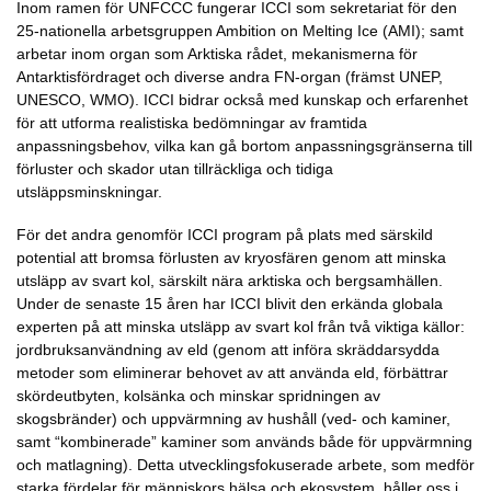
Inom ramen för UNFCCC fungerar ICCI som sekretariat för den
25-nationella arbetsgruppen Ambition on Melting Ice (AMI); samt
arbetar inom organ som Arktiska rådet, mekanismerna för
Antarktisfördraget och diverse andra FN-organ (främst UNEP,
UNESCO, WMO). ICCI bidrar också med kunskap och erfarenhet
för att utforma realistiska bedömningar av framtida
anpassningsbehov, vilka kan gå bortom anpassningsgränserna till
förluster och skador utan tillräckliga och tidiga
utsläppsminskningar.
För det andra genomför ICCI program på plats med särskild
potential att bromsa förlusten av kryosfären genom att minska
utsläpp av svart kol, särskilt nära arktiska och bergsamhällen.
Under de senaste 15 åren har ICCI blivit den erkända globala
experten på att minska utsläpp av svart kol från två viktiga källor:
jordbruksanvändning av eld (genom att införa skräddarsydda
metoder som eliminerar behovet av att använda eld, förbättrar
skördeutbyten, kolsänka och minskar spridningen av
skogsbränder) och uppvärmning av hushåll (ved- och kaminer,
samt “kombinerade” kaminer som används både för uppvärmning
och matlagning). Detta utvecklingsfokuserade arbete, som medför
starka fördelar för människors hälsa och ekosystem, håller oss i