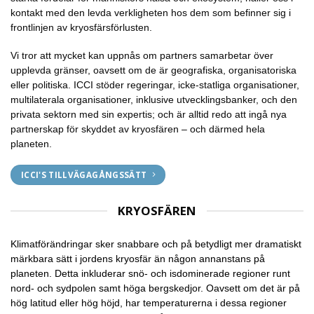
kontakt med den levda verkligheten hos dem som befinner sig i
frontlinjen av kryosfärsförlusten.
Vi tror att mycket kan uppnås om partners samarbetar över
upplevda gränser, oavsett om de är geografiska, organisatoriska
eller politiska. ICCI stöder regeringar, icke-statliga organisationer,
multilaterala organisationer, inklusive utvecklingsbanker, och den
privata sektorn med sin expertis; och är alltid redo att ingå nya
partnerskap för skyddet av kryosfären – och därmed hela
planeten.
ICCI'S TILLVÄGAGÅNGSSÄTT
KRYOSFÄREN
Klimatförändringar sker snabbare och på betydligt mer dramatiskt
märkbara sätt i jordens kryosfär än någon annanstans på
planeten. Detta inkluderar snö- och isdominerade regioner runt
nord- och sydpolen samt höga bergskedjor. Oavsett om det är på
hög latitud eller hög höjd, har temperaturerna i dessa regioner