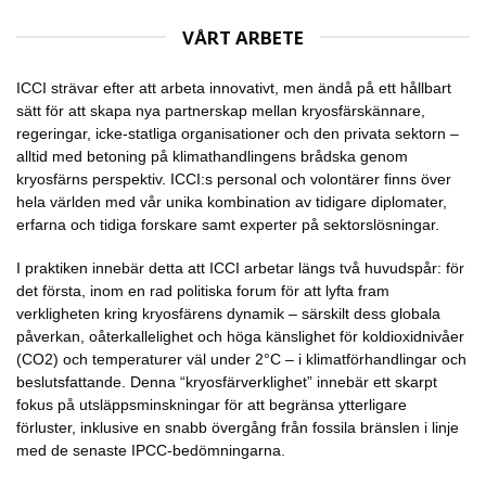
VÅRT ARBETE
ICCI strävar efter att arbeta innovativt, men ändå på ett hållbart
sätt för att skapa nya partnerskap mellan kryosfärskännare,
regeringar, icke-statliga organisationer och den privata sektorn –
alltid med betoning på klimathandlingens brådska genom
kryosfärns perspektiv. ICCI:s personal och volontärer finns över
hela världen med vår unika kombination av tidigare diplomater,
erfarna och tidiga forskare samt experter på sektorslösningar.
I praktiken innebär detta att ICCI arbetar längs två huvudspår: för
det första, inom en rad politiska forum för att lyfta fram
verkligheten kring kryosfärens dynamik – särskilt dess globala
påverkan, oåterkallelighet och höga känslighet för koldioxidnivåer
(CO2) och temperaturer väl under 2°C – i klimatförhandlingar och
beslutsfattande. Denna “kryosfärverklighet” innebär ett skarpt
fokus på utsläppsminskningar för att begränsa ytterligare
förluster, inklusive en snabb övergång från fossila bränslen i linje
med de senaste IPCC-bedömningarna.