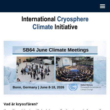
Hoppa
till
innehåll
Vad är kryosfären?