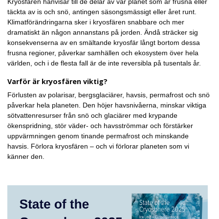
Kryosfären hänvisar till de delar av vår planet som är frusna eller
täckta av is och snö, antingen säsongsmässigt eller året runt.
Klimatförändringarna sker i kryosfären snabbare och mer
dramatiskt än någon annanstans på jorden. Ändå sträcker sig
konsekvenserna av en smältande kryosfär långt bortom dessa
frusna regioner, påverkar samhällen och ekosystem över hela
världen, och i de flesta fall är de inte reversibla på tusentals år.
Varför är kryosfären viktig?
Förlusten av polarisar, bergsglaciärer, havsis, permafrost och snö
påverkar hela planeten. Den höjer havsnivåerna, minskar viktiga
sötvattenresurser från snö och glaciärer med krypande
ökenspridning, stör väder- och havsströmmar och förstärker
uppvärmningen genom tinande permafrost och minskande
havsis. Förlora kryosfären – och vi förlorar planeten som vi
känner den.