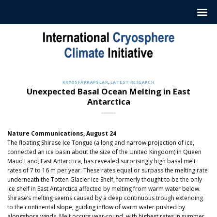
Hoppa
till
innehåll
KRYOSFÄRKAPSLAR
,
LATEST RESEARCH
Unexpected Basal Ocean Melting in East
Antarctica
Nature Communications, August 24
The floating Shirase Ice Tongue (a long and narrow projection of ice,
connected an ice basin about the size of the United Kingdom) in Queen
Maud Land, East Antarctica, has revealed surprisingly high basal melt
rates of 7 to 16 m per year. These rates equal or surpass the melting rate
underneath the Totten Glacier Ice Shelf, formerly thought to be the only
ice shelf in East Antarctica affected by melting from warm water below.
Shirase’s melting seems caused by a deep continuous trough extending
to the continental slope, guiding inflow of warm water pushed by
alongshore winds. Melt occurs year-round, with highest rates in summer