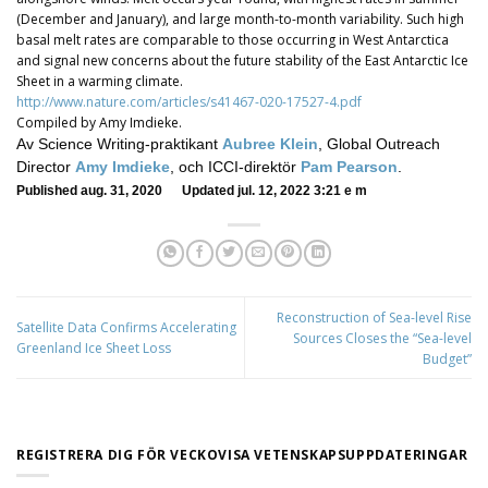
(December and January), and large month-to-month variability. Such high
basal melt rates are comparable to those occurring in West Antarctica
and signal new concerns about the future stability of the East Antarctic Ice
Sheet in a warming climate.
http://www.nature.com/articles/s41467-020-17527-4.pdf
Compiled by Amy Imdieke.
Av Science Writing-praktikant
Aubree Klein
, Global Outreach
Director
Amy Imdieke
, och ICCI-direktör
Pam Pearson
.
Published aug. 31, 2020 Updated jul. 12, 2022 3:21 e m
Reconstruction of Sea-level Rise
Satellite Data Confirms Accelerating
Sources Closes the “Sea-level
Greenland Ice Sheet Loss
Budget”
REGISTRERA DIG FÖR VECKOVISA VETENSKAPSUPPDATERINGAR