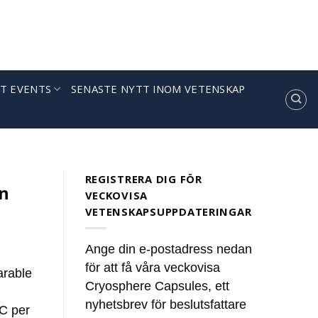
T EVENTS
SENASTE NYTT INOM VETENSKAP
ules’
news. These summaries [...]
REGISTRERA DIG FÖR
an
VECKOVISA
VETENSKAPSUPPDATERINGAR
Ange din e-postadress nedan
för att få våra veckovisa
arable
Cryosphere Capsules, ett
nyhetsbrev för beslutsfattare
°C per