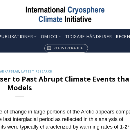
PUBLIKATIONER
OM ICCI
TIDIGARE HÄNDELSER
RECEN
KRYOSFÄRKAPSLAR
 up to Receive our Weekly ‘Cryosphere Caps
REGISTRERA DIG
jul. 12, 2022
ries describing the latest findings in cryosphere research and 
ÄRKAPSLAR
,
LATEST RESEARCH
CONTINUE READING
→
ser to Past Abrupt Climate Events th
Models
te of change in large portions of the Arctic appears comp
last interglacial period as reflected in this analysis of
s were typically characterized by warming rates of 1-2