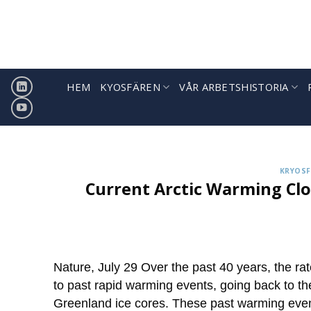
Hoppa
till
innehåll
HEM
KYOSFÄREN
VÅR ARBETSHISTORIA
Sign
ICCI releases weekly summa
KRYOSF
Current Arctic Warming Clo
Nature, July 29 Over the past 40 years, the ra
to past rapid warming events, going back to the 
Greenland ice cores. These past warming event