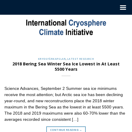
Hoppa
till
innehåll
KRYOSFÄRKAPSLAR
Sign up to Receive our Weekly
‘Cryosphere Capsules’
KRYOSFÄRKAPSLAR
,
LATEST RESEARCH
jul. 12, 2022
2018 Bering Sea Winter Sea Ice Lowest in At Least
5500 Years
ICCI releases weekly summaries describing the latest
findings in cryosphere research and news. These
summaries [...]
Science Advances, September 2 Summer sea ice minimums
CONTINUE READING
→
receive the most attention; but Arctic sea ice has been declining
year-round, and new reconstructions place the 2018 winter
maximum in the Bering Sea as the lowest in at least 5500 years.
The 2018 and 2019 maximums were also 60-70% lower than the
averages recorded since consistent […]
CONTINUE READING
→