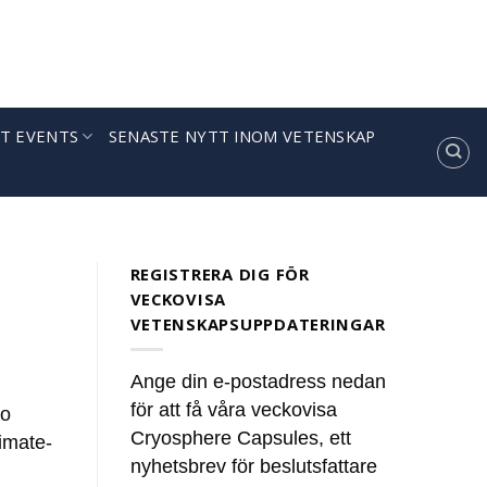
T EVENTS
SENASTE NYTT INOM VETENSKAP
ules’
news. These summaries [...]
REGISTRERA DIG FÖR
VECKOVISA
VETENSKAPSUPPDATERINGAR
Ange din e-postadress nedan
för att få våra veckovisa
wo
Cryosphere Capsules, ett
limate-
nyhetsbrev för beslutsfattare