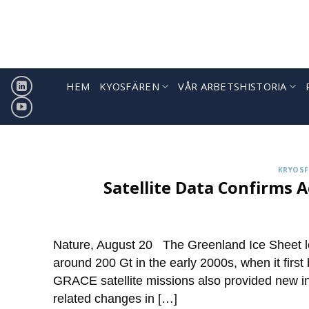
Hoppa
till
innehåll
HEM
KYOSFÄREN
VÅR ARBETSHISTORIA
Sign
ICCI releases weekly summa
KRYOSF
Satellite Data Confirms 
Nature, August 20 The Greenland Ice Sheet los
around 200 Gt in the early 2000s, when it firs
GRACE satellite missions also provided new ins
related changes in […]