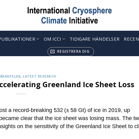
PUBLIKATIONER
OM ICCI
TIDIGARE HÄNDELSER
RECEN
KRYOSFÄRKAPSLAR
 up to Receive our Weekly ‘Cryosphere Caps
REGISTRERA DIG
jul. 12, 2022
ries describing the latest findings in cryosphere research and 
ÄRKAPSLAR
,
LATEST RESEARCH
CONTINUE READING
→
Accelerating Greenland Ice Sheet Loss
t a record-breaking 532 (± 58 Gt) of ice in 2019, up
t became clear that the ice sheet was losing mass. The t
ights on the sensitivity of the Greenland Ice Sheet to c