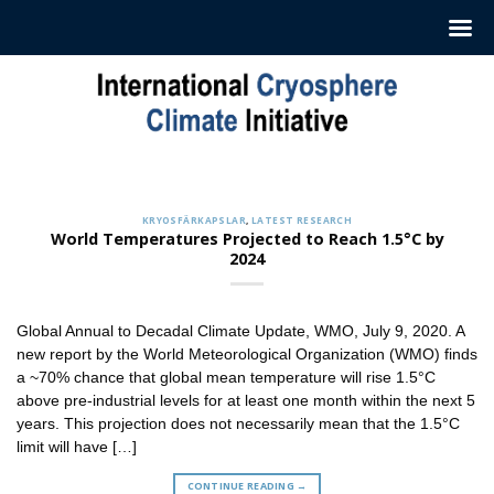
Hoppa
till
innehåll
KRYOSFÄRKAPSLAR
Sign up to Receive our Weekly
‘Cryosphere Capsules’
KRYOSFÄRKAPSLAR
,
LATEST RESEARCH
jul. 12, 2022
World Temperatures Projected to Reach 1.5°C by
2024
ICCI releases weekly summaries describing the latest
findings in cryosphere research and news. These
summaries [...]
Global Annual to Decadal Climate Update, WMO, July 9, 2020. A
CONTINUE READING
→
new report by the World Meteorological Organization (WMO) finds
a ~70% chance that global mean temperature will rise 1.5°C
above pre-industrial levels for at least one month within the next 5
years. This projection does not necessarily mean that the 1.5°C
limit will have […]
CONTINUE READING
→