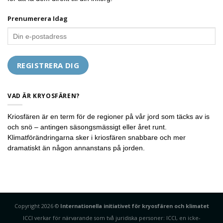
Prenumerera Idag
VAD ÄR KRYOSFÄREN?
Kriosfären är en term för de regioner på vår jord som täcks av is
och snö – antingen säsongsmässigt eller året runt.
Klimatförändringarna sker i kriosfären snabbare och mer
dramatiskt än någon annanstans på jorden.
Copyright 2026 ©
Internationella initiativet för kryosfären och klimatet
ICCI verkar för närvarande som två juridiska personer: ICCI, en icke-