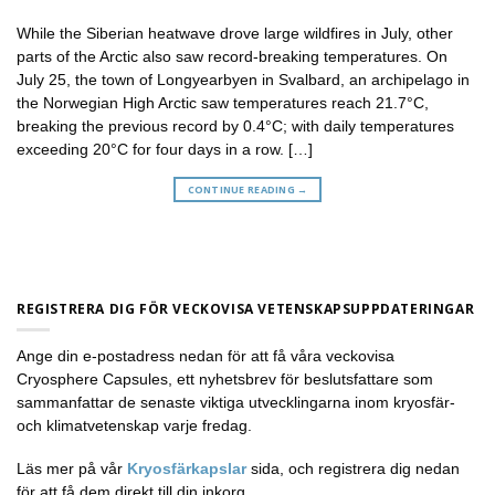
While the Siberian heatwave drove large wildfires in July, other
parts of the Arctic also saw record-breaking temperatures. On
July 25, the town of Longyearbyen in Svalbard, an archipelago in
the Norwegian High Arctic saw temperatures reach 21.7°C,
breaking the previous record by 0.4°C; with daily temperatures
exceeding 20°C for four days in a row. […]
CONTINUE READING
→
REGISTRERA DIG FÖR VECKOVISA VETENSKAPSUPPDATERINGAR
Ange din e-postadress nedan för att få våra veckovisa
Cryosphere Capsules, ett nyhetsbrev för beslutsfattare som
sammanfattar de senaste viktiga utvecklingarna inom kryosfär-
och klimatvetenskap varje fredag.
Läs mer på vår
Kryosfärkapslar
sida, och registrera dig nedan
för att få dem direkt till din inkorg.