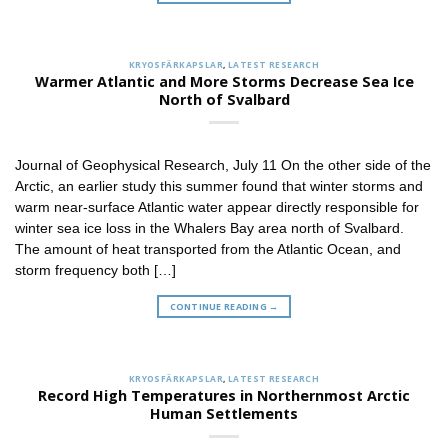
KRYOSFÄRKAPSLAR
,
LATEST RESEARCH
Warmer Atlantic and More Storms Decrease Sea Ice
North of Svalbard
Journal of Geophysical Research, July 11 On the other side of the
Arctic, an earlier study this summer found that winter storms and
warm near‐surface Atlantic water appear directly responsible for
winter sea ice loss in the Whalers Bay area north of Svalbard.
The amount of heat transported from the Atlantic Ocean, and
storm frequency both […]
CONTINUE READING
→
KRYOSFÄRKAPSLAR
,
LATEST RESEARCH
Record High Temperatures in Northernmost Arctic
Human Settlements