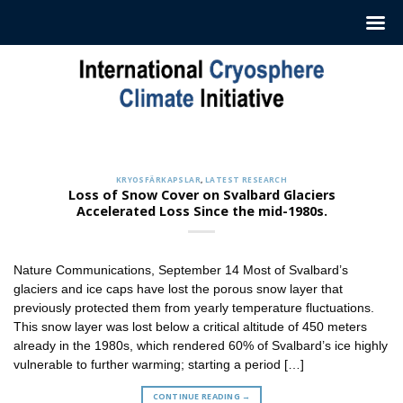
Hoppa
till
innehåll
KRYOSFÄRKAPSLAR
Sign up to Receive our Weekly
‘Cryosphere Capsules’
KRYOSFÄRKAPSLAR
,
LATEST RESEARCH
jul. 12, 2022
Loss of Snow Cover on Svalbard Glaciers
Accelerated Loss Since the mid-1980s.
ICCI releases weekly summaries describing the latest
findings in cryosphere research and news. These
summaries [...]
Nature Communications, September 14 Most of Svalbard’s
CONTINUE READING
→
glaciers and ice caps have lost the porous snow layer that
previously protected them from yearly temperature fluctuations.
This snow layer was lost below a critical altitude of 450 meters
already in the 1980s, which rendered 60% of Svalbard’s ice highly
vulnerable to further warming; starting a period […]
CONTINUE READING
→