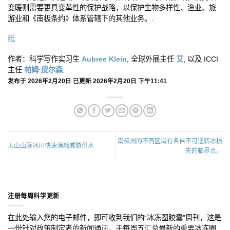
变暖则需要更具变革性的保护战略，以保护生物多样性、渔业、旅
游业和《南极条约》体系管辖下的其他业务。.
纸
作者：科学写作实习生
Aubree Klein
, 全球外展主任
艾
, 以及 ICCI
主任
帕姆·皮尔森
.
发布于 2026年2月20日 已更新 2026年2月20日 下午11:41
南极洲的不同区域有各自不可逆转冰损
天山山脉冰川快速消融威胁供水
失的临界点。
注册每周科学更新
在此处输入您的电子邮件，即可收到我们的“冰冻圈胶囊”周刊，这是
一份针对政策制定者的新闻通讯，于每周五汇总最新的重要冰冻圈