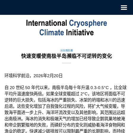
跳
至
内
容
冰冻圈胶囊
快速变暖使南极半岛濒临不可逆转的变化
环境科学前沿，2026年2月20日
自 20 世纪 50 年代以来，南极半岛每十年升温 0.3-0.5°C ，比全球
平均升温速度快两倍。如果全球变暖超过 2°C，该地区将面临不可
逆转的巨大损失，包括海冰的严重损失、冰架的坍塌和冰川的迅速
后退。这些变化增加了自我强化过程的风险，将扩大气候变暖，导
致海平面进一步上升、海洋环流改变以及其他影响，其范围远远超
出南极洲。海冰的消失和极端天气的增加已经导致企鹅筑巢地被淹
和帝企鹅繁殖地的失败，而磷虾分布的变化则威胁着海洋食物网和
渔业的稳定。快速减少碳排放可以限制最严重的长期影响，而持续