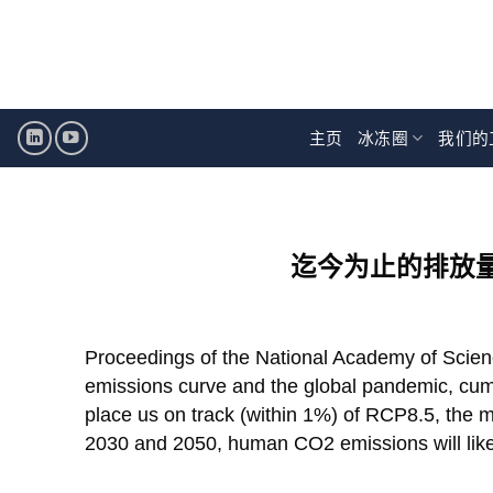
跳
至
内
容
主页
冰冻圈
我们的
I
迄今为止的排放
Proceedings of the National Academy of Scien
emissions curve and the global pandemic, c
place us on track (within 1%) of RCP8.5, the 
2030 and 2050, human CO2 emissions will like