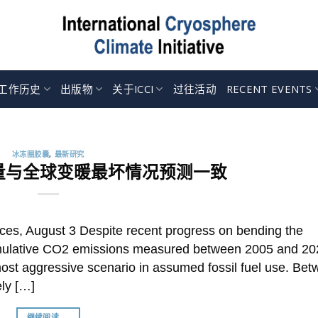
工作历史
出版物
关于ICCI
过往活动
RECENT EVENTS
冰冻圈胶囊
订阅我们的每周‘冰冻圈胶囊’
2022 年 7 月 12 日
CCI 每周发布一份摘要，介绍最新冰冻圈研究和新闻。这些摘要 [..
冰冻圈胶囊
,
最新研究
继续阅读 →
量与全球变暖最坏情况预测一致
ces, August 3 Despite recent progress on bending the
umulative CO2 emissions measured between 2005 and 20
most aggressive scenario in assumed fossil fuel use. Be
ly […]
继续阅读 →